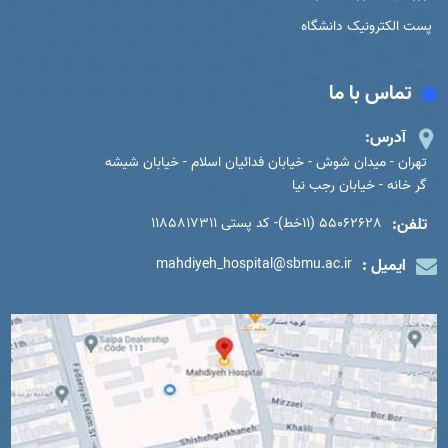
پست الکترونیک دانشگاه
تماس با ما
آدرس:
تهران - میدان شوش - خیابان فدائیان اسلام - خیابان شیشه
گر خانه - خیابان رجب نیا
تلفن:
55062628 (11خط)- کد پستی 1185817311
ایمیل :
mahdiyeh_hospital@sbmu.ac.ir