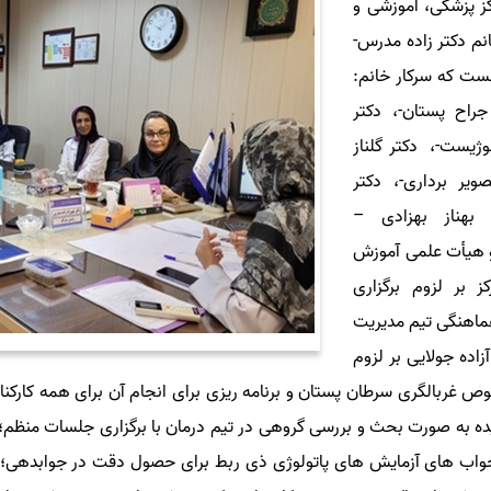
 پزشکی، آموزشی و
نم دکتر زاده مدرس-
 در این نشست که سرکار خانم:
راح پستان-، دکتر
یست-، دکتر گلناز
ر برداری-، دکتر
 بهناز بهزادی –
و هیأت علمی آموزش
 بر لزوم برگزاری
ماهنگی تیم مدیریت
آزاده جولایی بر لزوم
وص غربالگری سرطان پستان و برنامه ریزی برای انجام آن برای همه کارکنا
یده به صورت بحث و بررسی گروهی در تیم درمان با برگزاری جلسات منظم؛ 
اب های آزمایش های پاتولوژی ذی ربط برای حصول دقت در جوابدهی؛ سرکا