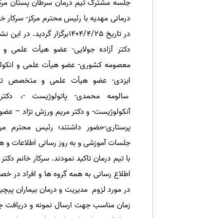
جلسه مشترک تیم درمان سرطان پستان مرکز
درمانی مهدیه با رئیس محترم مرکز- سرکار خا
در تاریخ 1404/4/25برگزار گردید.
دکتر آزاده جولایی- عضو هیأت علمی و ج
معصومه کشوری- عضو هیأت علمی و انکولوژ
ایزدی- عضو هیأت علمی و متخصص تصوی
سالومه محمدی- پاتولوژیست -، دکتر
آنکولوژیست- و دکتر مریم ورزش نژاد – عض
پرستاری-حضور داشتند؛ رئیس محترم مرکز
جلسات آموزشی و به روز رسانی اطلاعات و ه
با تیم درمان تاکید نمودند. سرکار خانم دکتر 
اطلاع رسانی به همه گروه ها و افراد در خص
در مورد لزوم مدیریت و درمان بیماران پیچ
زمان مناسب جهت ارسال نمونه و دریافت جو