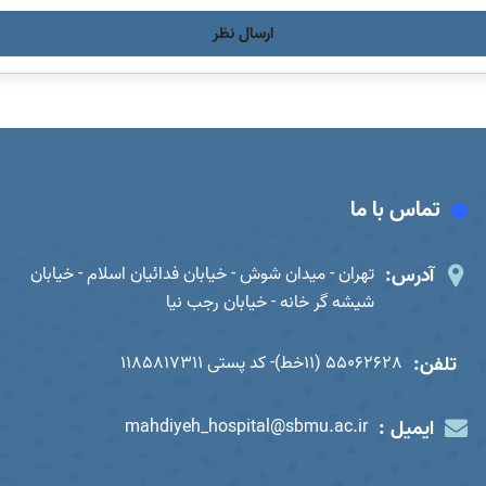
ارسال نظر
تماس با ما
آدرس:
تهران - میدان شوش - خیابان فدائیان اسلام - خیابان
شیشه گر خانه - خیابان رجب نیا
تلفن:
55062628 (11خط)- کد پستی 1185817311
ایمیل :
mahdiyeh_hospital@sbmu.ac.ir