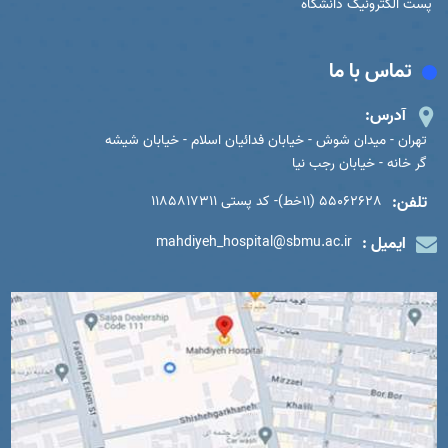
پست الکترونیک دانشگاه
تماس با ما
آدرس:
تهران - میدان شوش - خیابان فدائیان اسلام - خیابان شیشه
گر خانه - خیابان رجب نیا
تلفن:
55062628 (11خط)- کد پستی 1185817311
ایمیل :
mahdiyeh_hospital@sbmu.ac.ir